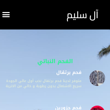
آل سليم
الفحم النباتي
فحم برتقال
متوفر لدينا فحم برتقال نخب أول عالي الجودة
سريع الاشتعال بدون رطوبة و خالي من الاتربة
فحم جزورين