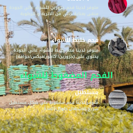
متوفر لدينا فحم جزورين للشواء عالي الجودة
منقى بعناية خالي من الاتربة و الرطوبة
فحم خليط للشواء
متوفر لدينا فحم خليط للشواء عالي الجودة
يحتوي على (جزورين/ كافور/فيكس/جوافة)
الفحم المضغوط للشواء
مستطيل
متوفر لدينا فحم مضغوط علي شكل مستطيل
سريع الاشتعال طويل المدة